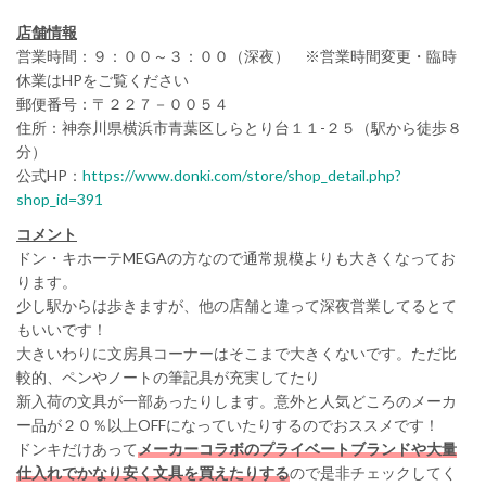
店舗情報
営業時間：９：００～３：００（深夜） ※営業時間変更・臨時
休業はHPをご覧ください
郵便番号：〒２２７－００５４
住所：神奈川県横浜市青葉区しらとり台１１-２５（駅から徒歩８
分）
公式HP：
https://www.donki.com/store/shop_detail.php?
shop_id=391
コメント
ドン・キホーテMEGAの方なので通常規模よりも大きくなってお
ります。
少し駅からは歩きますが、他の店舗と違って深夜営業してるとて
もいいです！
大きいわりに文房具コーナーはそこまで大きくないです。ただ比
較的、ペンやノートの筆記具が充実してたり
新入荷の文具が一部あったりします。意外と人気どころのメーカ
ー品が２０％以上OFFになっていたりするのでおススメです！
ドンキだけあって
メーカーコラボのプライベートブランドや大量
仕入れでかなり安く文具を買えたりする
ので是非チェックしてく