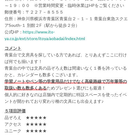
～１９：００ ※営業時間変更・臨時休業はHPをご覧ください
郵便番号：〒２２７－８５５５
住所：神奈川県横浜市青葉区青葉台２－１－１ 青葉台東急スクエ
アSouth-１ 別館２F（駅から徒歩２分）
公式HP：
https://www.ito-
ya.co.jp/ext/store/itoya/aobadai/index.html
コメント
青葉台で文房具を探している方であれば、とりあえずここに行け
ば何でも揃います！
青葉台の中では文具の品ぞろえ数は間違いなく１番を誇っている
かと。カレンダーも数多くございます。
学習ノートやペン等の学童用品だけでなく高級路線で万年筆等の
取扱い数も数多くある
ためプレゼント選びにも最適！
個人的に好きなのは店舗内で定期的に特設スペースを使ったイベ
ントが開かれており変わり種の文具にも出会えます♪
５項目評価
品ぞろえ ★★★★★
アクセス ★★★★★
ユニーク ★★★★★