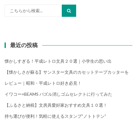
検
索:
最近の投稿
懐かしすぎる！平成レトロ文具２０選｜小学生の思い出
【懐かしさが蘇る】サンスター文具のカセットテープカッターを
レビュー｜昭和・平成レトロ好き必見！
イワコー×BEAMS パズル消しゴムセレクトに行ってみた
【ふるさと納税】文房具愛好家おすすめ文具１０選！
持ち運びが便利！気軽に使えるスタンプ”ノトトテン”