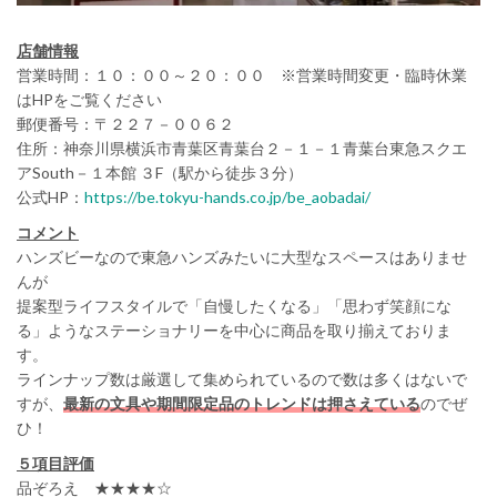
店舗情報
営業時間：１０：００～２０：００ ※営業時間変更・臨時休業
はHPをご覧ください
郵便番号：〒２２７－００６２
住所：神奈川県横浜市青葉区青葉台２－１－１青葉台東急スクエ
アSouth－１本館 ３F（駅から徒歩３分）
公式HP：
https://be.tokyu-hands.co.jp/be_aobadai/
コメント
ハンズビーなので東急ハンズみたいに大型なスペースはありませ
んが
提案型ライフスタイルで「自慢したくなる」「思わず笑顔にな
る」ようなステーショナリーを中心に商品を取り揃えておりま
す。
ラインナップ数は厳選して集められているので数は多くはないで
すが、
最新の文具や期間限定品のトレンドは押さえている
のでぜ
ひ！
５項目評価
品ぞろえ ★★★★☆