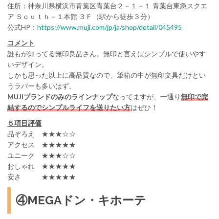
住所：神奈川県横浜市青葉区青葉台２－１－１ 青葉台東急スクエ
ア Ｓｏｕｔｈ－１本館 ３Ｆ（駅から徒歩３分）
公式HP：
https://www.muji.com/jp/ja/shop/detail/045495
コメント
誰もが知ってる無印良品さん。無印と言えばシンプルで使いやす
いデザイン。
しかも思った以上に高品質なので、筆箱の中が無印文具だけとい
うラバーも多いはず。
MUJIブランドのみのラインナップ
なってますが、一通り
無印で完
結するのでシンプルライフを送りたい方
はぜひ！
５項目評価
品ぞろえ ★★★☆☆
アクセス ★★★★★
ユニーク ★★★☆☆
おしゃれ ★★★★★
安さ ★★★★★
④MEGAドン・キホーテ