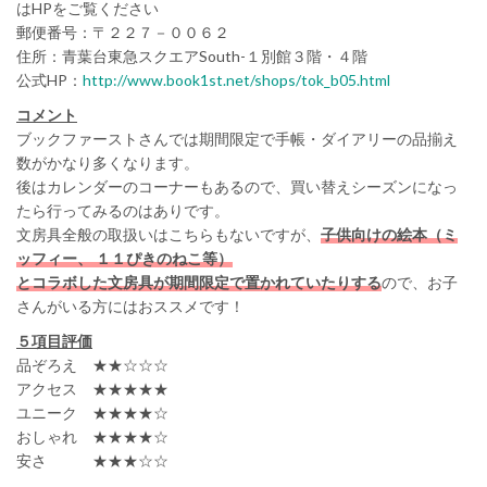
はHPをご覧ください
郵便番号：〒２２７－００６２
住所：青葉台東急スクエアSouth-１別館３階・４階
公式HP：
http://www.book1st.net/shops/tok_b05.html
コメント
ブックファーストさんでは期間限定で手帳・ダイアリーの品揃え
数がかなり多くなります。
後はカレンダーのコーナーもあるので、買い替えシーズンになっ
たら行ってみるのはありです。
文房具全般の取扱いはこちらもないですが、
子供向けの絵本（ミ
ッフィー、 １１ぴきのねこ等）
とコラボした文房具が期間限定で置かれていたりする
ので、お子
さんがいる方にはおススメです！
５項目評価
品ぞろえ ★★☆☆☆
アクセス ★★★★★
ユニーク ★★★★☆
おしゃれ ★★★★☆
安さ ★★★☆☆