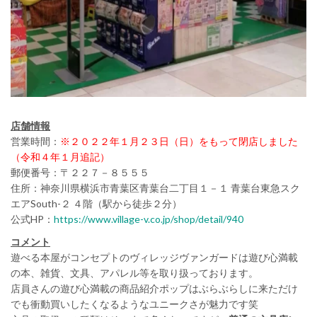
店舗情報
営業時間：
※２０２２年１月２３日（日）をもって閉店しました
（令和４年１月追記）
郵便番号：〒２２７－８５５５
住所：神奈川県横浜市青葉区青葉台二丁目１－１ 青葉台東急スク
エアSouth-２ ４階（駅から徒歩２分）
公式HP：
https://www.village-v.co.jp/shop/detail/940
コメント
遊べる本屋がコンセプトのヴィレッジヴァンガードは遊び心満載
の本、雑貨、文具、アパレル等を取り扱っております。
店員さんの遊び心満載の商品紹介ポップはぶらぶらしに来ただけ
でも衝動買いしたくなるようなユニークさが魅力です笑