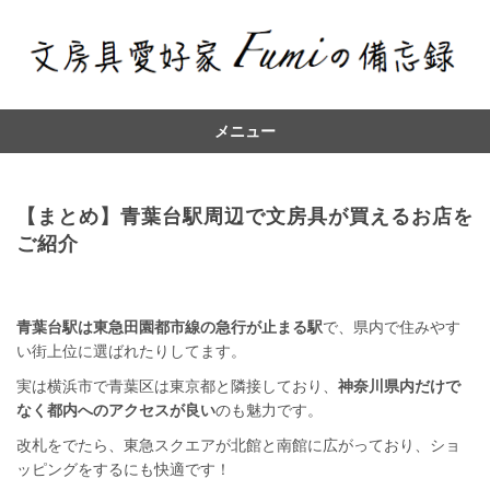
メニュー
コ
ン
テ
【まとめ】青葉台駅周辺で文房具が買えるお店を
ン
ご紹介
ツ
へ
青葉台駅は東急田園都市線の急行が止まる駅
で、県内で住みやす
い街上位に選ばれたりしてます。
実は横浜市で青葉区は東京都と隣接しており、
神奈川県内だけで
なく都内へのアクセスが良い
のも魅力です。
改札をでたら、東急スクエアが北館と南館に広がっており、ショ
ッピングをするにも快適です！