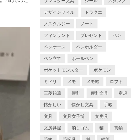
サンスター文具
シール
スタンプ
デザインフィル
ドラクエ
ノスタルジー
ノート
フィンランド
プレゼント
ペン
ペンケース
ペンホルダー
ペン立て
ボールペン
ポケットモンスター
ポケモン
ミドリ
メモ
メモ帳
ロフト
三菱鉛筆
便利
便利文具
定規
懐かしい
懐かし文具
手帳
文具
文具女子博
文房具
文房具屋
消しゴム
猫
真鍮
筆箱
筆記具
紙
鉛筆