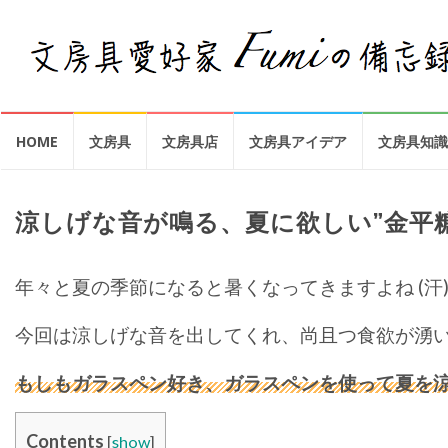
コ
HOME
文房具
文房具店
文房具アイデア
文房具知識
ン
テ
ン
ツ
涼しげな音が鳴る、夏に欲しい”金平
へ
年々と夏の季節になると暑くなってきますよね (汗
今回は涼しげな音を出してくれ、尚且つ食欲が湧い
もしもガラスペン好き、ガラスペンを使って夏を
Contents
[
show
]