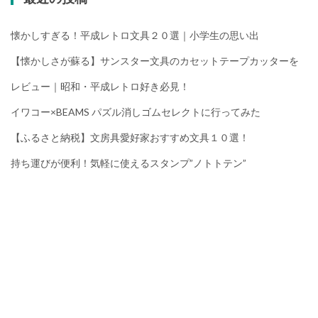
懐かしすぎる！平成レトロ文具２０選｜小学生の思い出
【懐かしさが蘇る】サンスター文具のカセットテープカッターを
レビュー｜昭和・平成レトロ好き必見！
イワコー×BEAMS パズル消しゴムセレクトに行ってみた
【ふるさと納税】文房具愛好家おすすめ文具１０選！
持ち運びが便利！気軽に使えるスタンプ”ノトトテン”