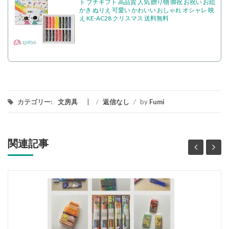
ト プチギフト 高品質 人気 贈り物 御祝 お祝い お絵
かき ぬりえ 可愛い かわいい おしゃれ オシャレ 映
え KE-AC28 クリスマス 送料無料
カテゴリー:
文房具
/
返信なし
/
by
Fumi
関連記事