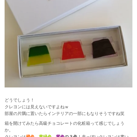
どうでしょう！
クレヨンには見えないですよねｗ
部屋の片隅に置いたらインテリアの一部にもなりそうですね笑
箱を開けてみたら高級チョコレートの化粧箱って感じでしょう
か。
クレヨンは
橙色
、
黄緑色
、
紫色
の３色
！赤っぽいクレヨンは書い