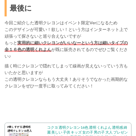
最後に
今回ご紹介した透明クレヨンはイベント限定Verになるため
このデザインが可愛い！欲しい！という方はインターネット上で
頑張って探さないと巡り合えないですが
もっと
実用的に細いクレヨンがいいなーという方は細いタイプの
全１６色の透明くれよん
が既に販売されてるのでぜひご覧くださ
い♪
描く時にクレヨンで隠れてしまって線画が見えないっていう方も
いたかと思いますが
この透明クレヨンならもう大丈夫！ありそうでなかった画期的な
クレヨンをぜひ一度手に取ってみてください！
コクヨ 透明クレヨン16色 透明 くれよん 透明感 綺
麗 美しい 子供 キッズ 女の子 男の子 大人 プレゼン