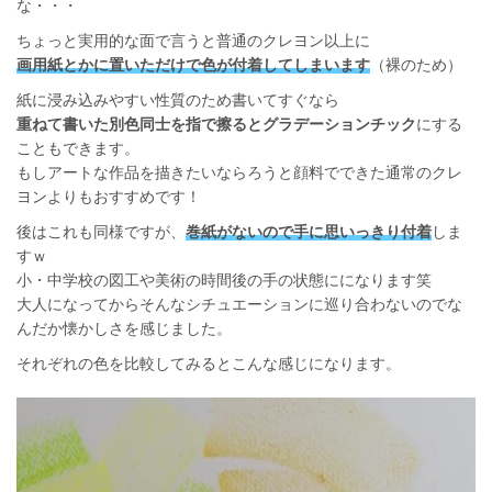
な・・・
ちょっと実用的な面で言うと普通のクレヨン以上に
画用紙とかに置いただけで色が付着してしまいます
（裸のため）
紙に浸み込みやすい性質のため書いてすぐなら
重ねて書いた別色同士を指で擦るとグラデーションチック
にする
こともできます。
もしアートな作品を描きたいならろうと顔料でできた通常のクレ
ヨンよりもおすすめです！
後はこれも同様ですが、
巻紙がないので手に思いっきり付着
しま
すｗ
小・中学校の図工や美術の時間後の手の状態にになります笑
大人になってからそんなシチュエーションに巡り合わないのでな
んだか懐かしさを感じました。
それぞれの色を比較してみるとこんな感じになります。