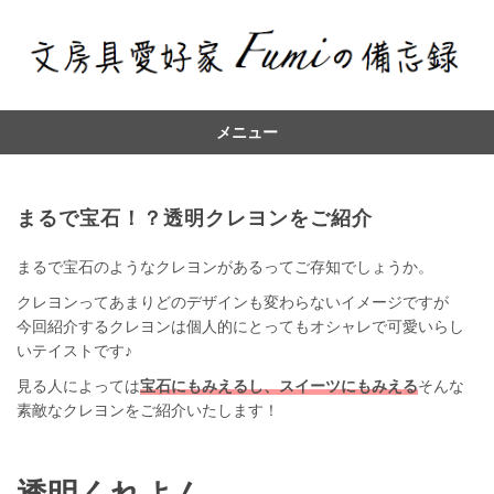
メニュー
コ
ン
テ
まるで宝石！？透明クレヨンをご紹介
ン
ツ
まるで宝石のようなクレヨンがあるってご存知でしょうか。
へ
クレヨンってあまりどのデザインも変わらないイメージですが
今回紹介するクレヨンは個人的にとってもオシャレで可愛いらし
いテイストです♪
見る人によっては
宝石にもみえるし、スイーツにもみえる
そんな
素敵なクレヨンをご紹介いたします！