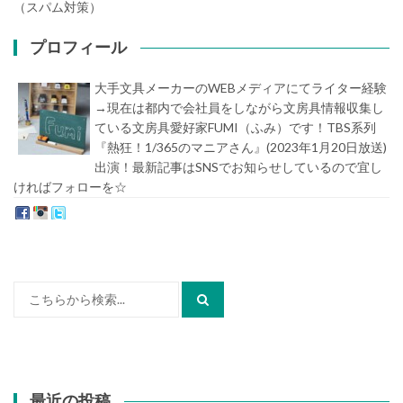
（スパム対策）
プロフィール
大手文具メーカーのWEBメディアにてライター経験
→現在は都内で会社員をしながら文房具情報収集し
ている文房具愛好家FUMI（ふみ）です！TBS系列
『熱狂！1/365のマニアさん』(2023年1月20日放送)
出演！最新記事はSNSでお知らせしているので宜し
ければフォローを☆
堀内史誉（ほりうちふみたか）
検
索:
最近の投稿