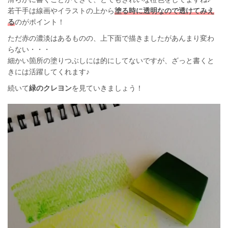
若干手は線画やイラストの上から
塗る時に透明なので透けてみえ
る
のがポイント！
ただ赤の濃淡はあるものの、上下面で描きましたがあんまり変わ
らない・・・
細かい箇所の塗りつぶしには的にしてないですが、ざっと書くと
きには活躍してくれます♪
続いて
緑のクレヨン
を見ていきましょう！