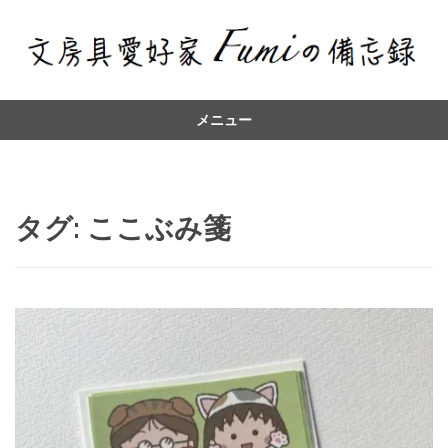
メニュー
コ
ン
テ
ン
タグ:
ここぶみ箋
ツ
へ