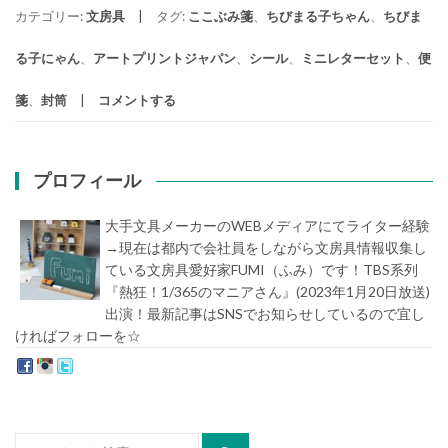
カテゴリー:
文房具
タグ:
ここぶみ箋
、
ちびまる子ちゃん
、
ちびま
る子にゃん
、
アートプリントジャパン
、
シール
、
ミニレターセット
、
便
箋
、
封筒
コメントする
プロフィール
大手文具メーカーのWEBメディアにてライター経験
→現在は都内で会社員をしながら文房具情報収集し
ている文房具愛好家FUMI（ふみ）です！TBS系列
『熱狂！1/365のマニアさん』(2023年1月20日放送)
出演！最新記事はSNSでお知らせしているので宜し
ければフォローを☆
堀内史誉（ほりうちふみたか）
検