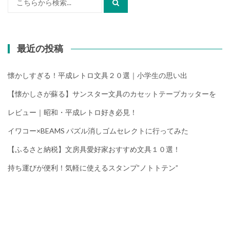
索:
最近の投稿
懐かしすぎる！平成レトロ文具２０選｜小学生の思い出
【懐かしさが蘇る】サンスター文具のカセットテープカッターを
レビュー｜昭和・平成レトロ好き必見！
イワコー×BEAMS パズル消しゴムセレクトに行ってみた
【ふるさと納税】文房具愛好家おすすめ文具１０選！
持ち運びが便利！気軽に使えるスタンプ”ノトトテン”