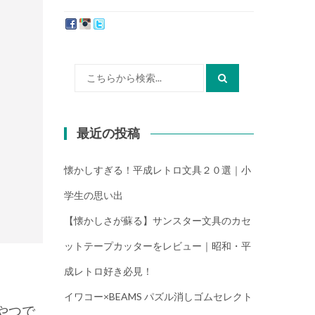
たか）
検
索:
最近の投稿
懐かしすぎる！平成レトロ文具２０選｜小
学生の思い出
【懐かしさが蘇る】サンスター文具のカセ
ットテープカッターをレビュー｜昭和・平
成レトロ好き必見！
イワコー×BEAMS パズル消しゴムセレクト
やつで