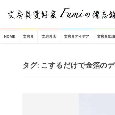
コ
HOME
文房具
文房具店
文房具アイデア
文房具知識
ン
テ
ン
ツ
へ
タグ:
こするだけで金箔のデ