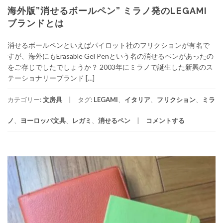
海外版”消せるボールペン” ミラノ発のLEGAMI
ブランドとは
消せるボールペンといえばパイロット社のフリクションが有名で
すが、海外にもErasable Gel Penという名の消せるペンがあったの
をご存じでしたでしょうか？ 2003年にミラノで誕生した新興のス
テーショナリーブランド […]
カテゴリー:
文房具
タグ:
LEGAMI
、
イタリア
、
フリクション
、
ミラ
ノ
、
ヨーロッパ文具
、
レガミ
、
消せるペン
コメントする