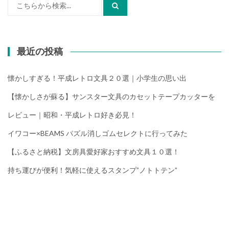
検
索:
最近の投稿
懐かしすぎる！平成レトロ文具２０選｜小学生の思い出
【懐かしさが蘇る】サンスター文具のカセットテープカッターを
レビュー｜昭和・平成レトロ好き必見！
イワコー×BEAMS パズル消しゴムセレクトに行ってみた
【ふるさと納税】文房具愛好家おすすめ文具１０選！
持ち運びが便利！気軽に使えるスタンプ”ノトトテン”