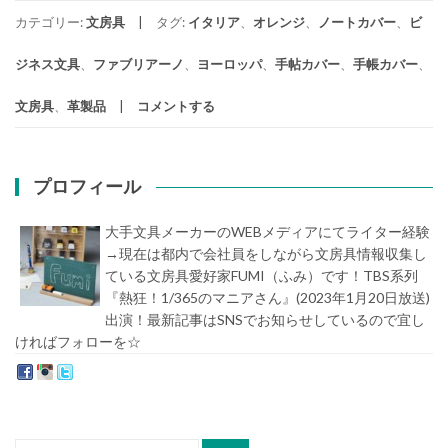
カテゴリー:
文房具
タグ:
イタリア
、
オレンジ
、
ノートカバー
、
ビ
ジネス文具
、
ファブリアーノ
、
ヨーロッパ
、
手帖カバー
、
手帳カバー
、
文房具
、
革製品
コメントする
プロフィール
大手文具メーカーのWEBメディアにてライター経験
→現在は都内で会社員をしながら文房具情報収集し
ている文房具愛好家FUMI（ふみ）です！TBS系列
『熱狂！1/365のマニアさん』(2023年1月20日放送)
出演！最新記事はSNSでお知らせしているので宜し
ければフォローを☆
堀内史誉（ほりうちふみたか）