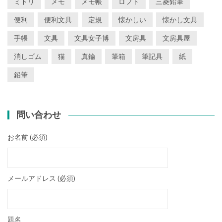
ミドリ
メモ
メモ帳
ロフト
三菱鉛筆
便利
便利文具
定規
懐かしい
懐かし文具
手帳
文具
文具女子博
文房具
文房具屋
消しゴム
猫
真鍮
筆箱
筆記具
紙
鉛筆
問い合わせ
お名前 (必須)
メールアドレス (必須)
題名