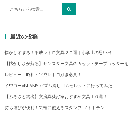
検
索:
最近の投稿
懐かしすぎる！平成レトロ文具２０選｜小学生の思い出
【懐かしさが蘇る】サンスター文具のカセットテープカッターを
レビュー｜昭和・平成レトロ好き必見！
イワコー×BEAMS パズル消しゴムセレクトに行ってみた
【ふるさと納税】文房具愛好家おすすめ文具１０選！
持ち運びが便利！気軽に使えるスタンプ”ノトトテン”