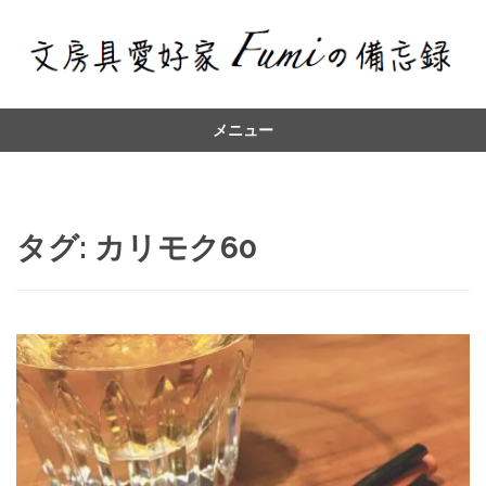
メニュー
コ
ン
テ
ン
タグ:
カリモク60
ツ
へ