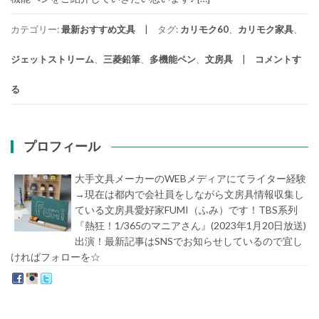
カテゴリー:
最新おすすめ文具
タグ:
カリモク60
、
カリモク家具
、
ジェットストリーム
、
三菱鉛筆
、
多機能ペン
、
文房具
コメントす
る
プロフィール
大手文具メーカーのWEBメディアにてライター経験
→現在は都内で会社員をしながら文房具情報収集し
ている文房具愛好家FUMI（ふみ）です！TBS系列
『熱狂！1/365のマニアさん』(2023年1月20日放送)
出演！最新記事はSNSでお知らせしているので宜し
ければフォローを☆
堀内史誉（ほりうちふみたか）