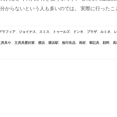
分からないという人も多いのでは。 実際に行ったこ
グラフィア
、
ジョイナス
、
スミス
、
トゥールズ
、
ドンキ
、
プラザ
、
ルミネ
、
文房具や
、
文房具愛好家
、
横浜
、
横浜駅
、
無印良品
、
画材
、
筆記具
、
顔料
、
高