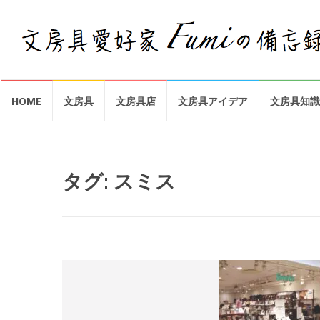
コ
HOME
文房具
文房具店
文房具アイデア
文房具知識
ン
テ
ン
ツ
へ
タグ:
スミス