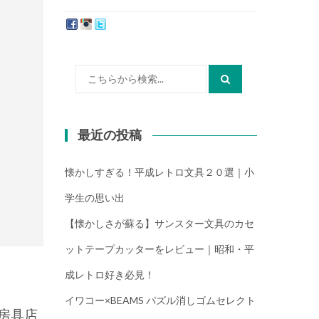
たか）
検
索:
最近の投稿
懐かしすぎる！平成レトロ文具２０選｜小
学生の思い出
【懐かしさが蘇る】サンスター文具のカセ
ットテープカッターをレビュー｜昭和・平
成レトロ好き必見！
イワコー×BEAMS パズル消しゴムセレクト
房具店