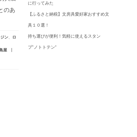
に行ってみた
とのあ
【ふるさと納税】文房具愛好家おすすめ文
具１０選！
持ち運びが便利！気軽に使えるスタン
レジン
、
ロ
プ”ノトトテン”
島屋