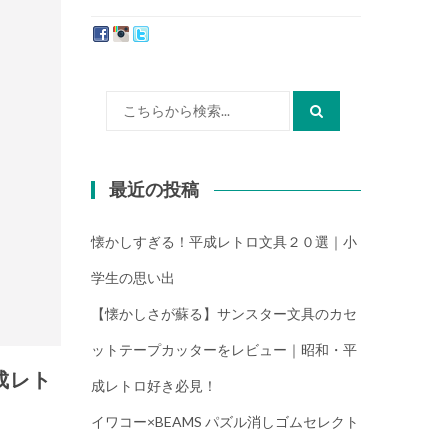
たか）
検
索:
最近の投稿
懐かしすぎる！平成レトロ文具２０選｜小
学生の思い出
【懐かしさが蘇る】サンスター文具のカセ
ットテープカッターをレビュー｜昭和・平
成レト
成レトロ好き必見！
イワコー×BEAMS パズル消しゴムセレクト