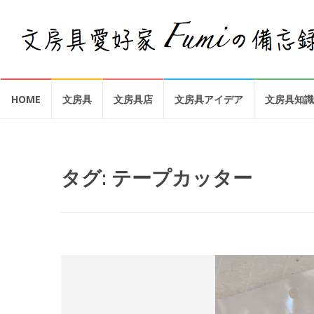
コ
HOME
文房具
文房具店
文房具アイデア
文房具知識
ン
テ
ン
ツ
へ
タグ:
テープカッター