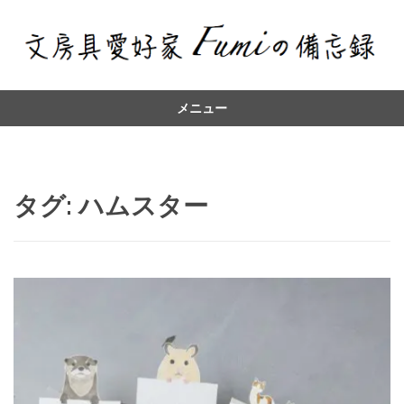
メニュー
コ
ン
テ
ン
タグ:
ハムスター
ツ
へ