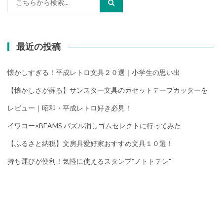
索:
最近の投稿
懐かしすぎる！平成レトロ文具２０選｜小学生の思い出
【懐かしさが蘇る】サンスター文具のカセットテープカッターを
レビュー｜昭和・平成レトロ好き必見！
イワコー×BEAMS パズル消しゴムセレクトに行ってみた
【ふるさと納税】文房具愛好家おすすめ文具１０選！
持ち運びが便利！気軽に使えるスタンプ”ノトトテン”