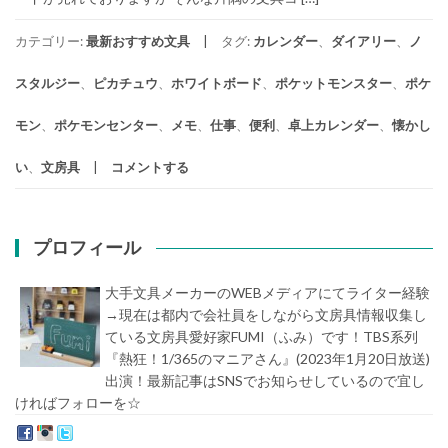
カテゴリー:
最新おすすめ文具
タグ:
カレンダー
、
ダイアリー
、
ノ
スタルジー
、
ピカチュウ
、
ホワイトボード
、
ポケットモンスター
、
ポケ
モン
、
ポケモンセンター
、
メモ
、
仕事
、
便利
、
卓上カレンダー
、
懐かし
い
、
文房具
コメントする
プロフィール
大手文具メーカーのWEBメディアにてライター経験
→現在は都内で会社員をしながら文房具情報収集し
ている文房具愛好家FUMI（ふみ）です！TBS系列
『熱狂！1/365のマニアさん』(2023年1月20日放送)
出演！最新記事はSNSでお知らせしているので宜し
ければフォローを☆
堀内史誉（ほりうちふみたか）