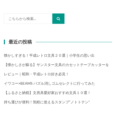
検
索:
最近の投稿
懐かしすぎる！平成レトロ文具２０選｜小学生の思い出
【懐かしさが蘇る】サンスター文具のカセットテープカッターを
レビュー｜昭和・平成レトロ好き必見！
イワコー×BEAMS パズル消しゴムセレクトに行ってみた
【ふるさと納税】文房具愛好家おすすめ文具１０選！
持ち運びが便利！気軽に使えるスタンプ”ノトトテン”