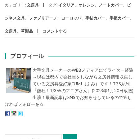
カテゴリー:
文房具
タグ:
イタリア
、
オレンジ
、
ノートカバー
、
ビ
ジネス文具
、
ファブリアーノ
、
ヨーロッパ
、
手帖カバー
、
手帳カバー
、
文房具
、
革製品
コメントする
プロフィール
大手文具メーカーのWEBメディアにてライター経験
→現在は都内で会社員をしながら文房具情報収集し
ている文房具愛好家FUMI（ふみ）です！TBS系列
『熱狂！1/365のマニアさん』(2023年1月20日放送)
出演！最新記事はSNSでお知らせしているので宜し
ければフォローを☆
堀内史誉（ほりうちふみたか）
検