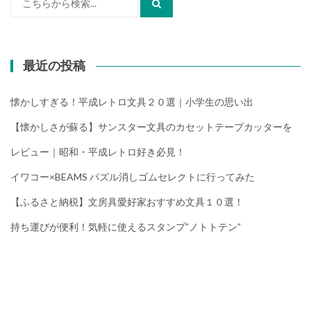
索:
最近の投稿
懐かしすぎる！平成レトロ文具２０選｜小学生の思い出
【懐かしさが蘇る】サンスター文具のカセットテープカッターを
レビュー｜昭和・平成レトロ好き必見！
イワコー×BEAMS パズル消しゴムセレクトに行ってみた
【ふるさと納税】文房具愛好家おすすめ文具１０選！
持ち運びが便利！気軽に使えるスタンプ”ノトトテン”