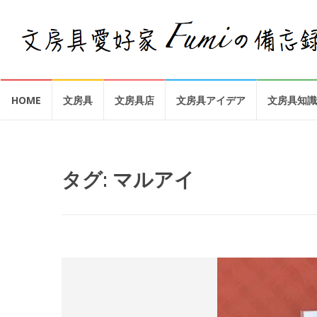
コ
HOME
文房具
文房具店
文房具アイデア
文房具知識
ン
テ
ン
ツ
へ
タグ:
マルアイ