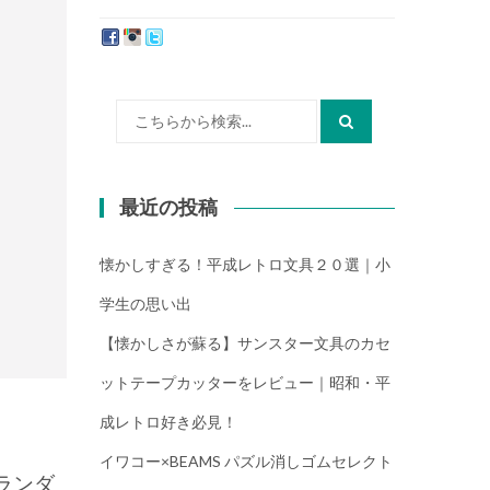
たか）
検
索:
最近の投稿
懐かしすぎる！平成レトロ文具２０選｜小
学生の思い出
【懐かしさが蘇る】サンスター文具のカセ
ットテープカッターをレビュー｜昭和・平
成レトロ好き必見！
イワコー×BEAMS パズル消しゴムセレクト
ランダ