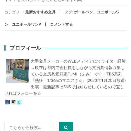
カテゴリー:
最新おすすめ文具
タグ:
ボールペン
、
ユニボールワ
ン
、
ユニボールワンP
コメントする
プロフィール
大手文具メーカーのWEBメディアにてライター経験
→現在は都内で会社員をしながら文房具情報収集し
ている文房具愛好家FUMI（ふみ）です！TBS系列
『熱狂！1/365のマニアさん』(2023年1月20日放送)
出演！最新記事はSNSでお知らせしているので宜し
ければフォローを☆
堀内史誉（ほりうちふみたか）
検
索: