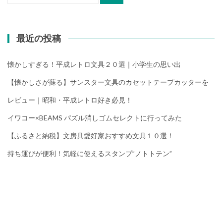
最近の投稿
懐かしすぎる！平成レトロ文具２０選｜小学生の思い出
【懐かしさが蘇る】サンスター文具のカセットテープカッターを
レビュー｜昭和・平成レトロ好き必見！
イワコー×BEAMS パズル消しゴムセレクトに行ってみた
【ふるさと納税】文房具愛好家おすすめ文具１０選！
持ち運びが便利！気軽に使えるスタンプ”ノトトテン”