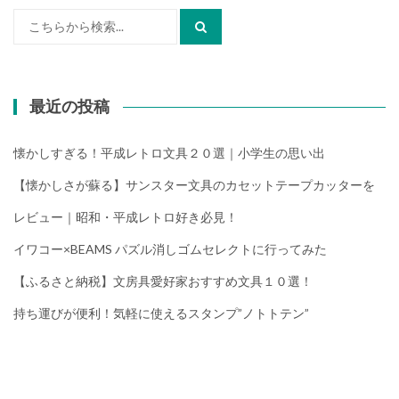
検
索:
最近の投稿
懐かしすぎる！平成レトロ文具２０選｜小学生の思い出
【懐かしさが蘇る】サンスター文具のカセットテープカッターを
レビュー｜昭和・平成レトロ好き必見！
イワコー×BEAMS パズル消しゴムセレクトに行ってみた
【ふるさと納税】文房具愛好家おすすめ文具１０選！
持ち運びが便利！気軽に使えるスタンプ”ノトトテン”