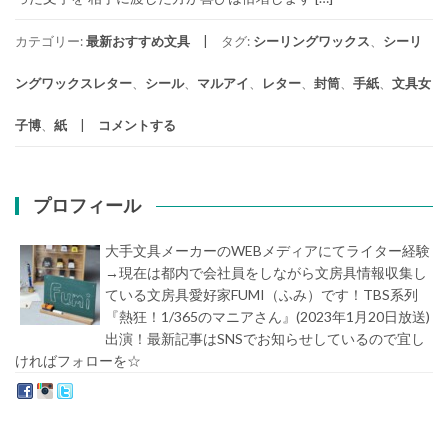
カテゴリー:
最新おすすめ文具
タグ:
シーリングワックス
、
シーリ
ングワックスレター
、
シール
、
マルアイ
、
レター
、
封筒
、
手紙
、
文具女
子博
、
紙
コメントする
プロフィール
大手文具メーカーのWEBメディアにてライター経験
→現在は都内で会社員をしながら文房具情報収集し
ている文房具愛好家FUMI（ふみ）です！TBS系列
『熱狂！1/365のマニアさん』(2023年1月20日放送)
出演！最新記事はSNSでお知らせしているので宜し
ければフォローを☆
堀内史誉（ほりうちふみたか）