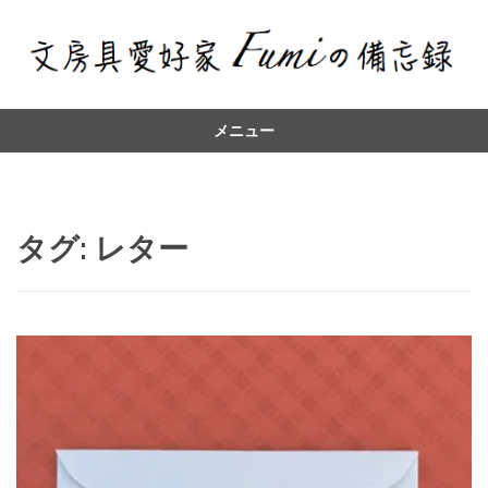
メニュー
コ
ン
テ
ン
タグ:
レター
ツ
へ