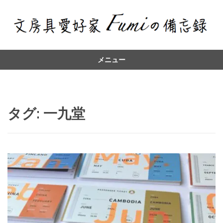
メニュー
コ
ン
テ
ン
タグ:
一九堂
ツ
へ