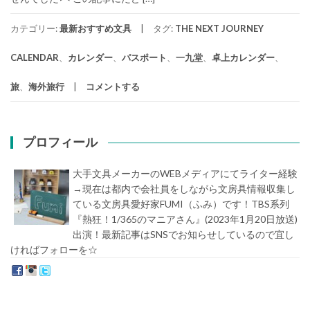
カテゴリー:
最新おすすめ文具
タグ:
THE NEXT JOURNEY
CALENDAR
、
カレンダー
、
パスポート
、
一九堂
、
卓上カレンダー
、
旅
、
海外旅行
コメントする
プロフィール
大手文具メーカーのWEBメディアにてライター経験
→現在は都内で会社員をしながら文房具情報収集し
ている文房具愛好家FUMI（ふみ）です！TBS系列
『熱狂！1/365のマニアさん』(2023年1月20日放送)
出演！最新記事はSNSでお知らせしているので宜し
ければフォローを☆
堀内史誉（ほりうちふみたか）