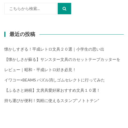
検
索:
最近の投稿
懐かしすぎる！平成レトロ文具２０選｜小学生の思い出
【懐かしさが蘇る】サンスター文具のカセットテープカッターを
レビュー｜昭和・平成レトロ好き必見！
イワコー×BEAMS パズル消しゴムセレクトに行ってみた
【ふるさと納税】文房具愛好家おすすめ文具１０選！
持ち運びが便利！気軽に使えるスタンプ”ノトトテン”