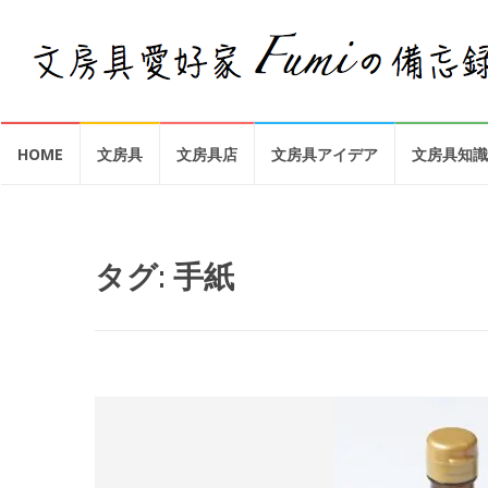
コ
HOME
文房具
文房具店
文房具アイデア
文房具知識
ン
テ
ン
ツ
へ
タグ:
手紙