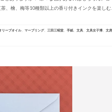
紅茶、檜、梅等10種類以上の香り付きインクを楽しむ
オリーブオイル
、
マーブリング
、
三田三昭堂
、
手紙
、
文具
、
文具女子博
、
文