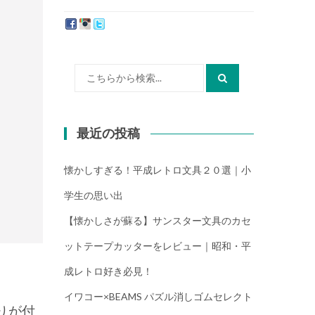
たか）
検
索:
最近の投稿
懐かしすぎる！平成レトロ文具２０選｜小
学生の思い出
【懐かしさが蘇る】サンスター文具のカセ
ットテープカッターをレビュー｜昭和・平
成レトロ好き必見！
イワコー×BEAMS パズル消しゴムセレクト
りが付