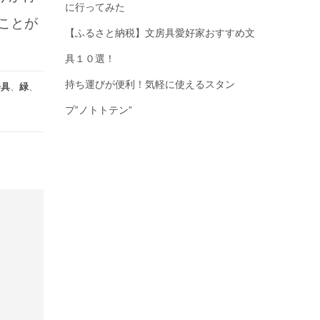
に行ってみた
ことが
【ふるさと納税】文房具愛好家おすすめ文
具１０選！
持ち運びが便利！気軽に使えるスタン
房具
、
緑
、
プ”ノトトテン”