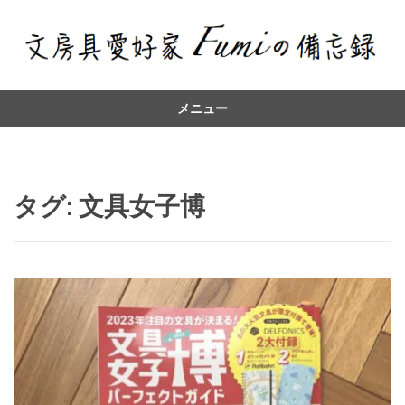
メニュー
コ
ン
テ
ン
タグ:
文具女子博
ツ
へ