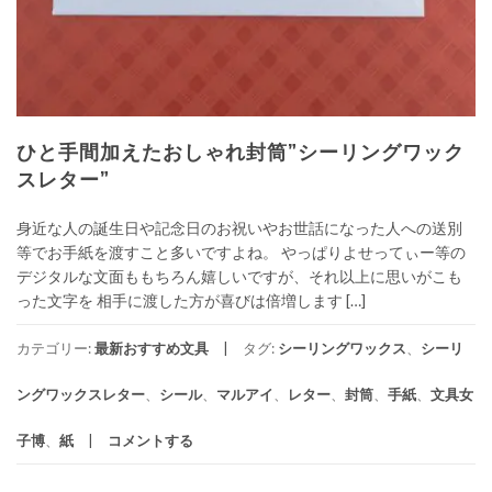
ひと手間加えたおしゃれ封筒”シーリングワック
スレター”
身近な人の誕生日や記念日のお祝いやお世話になった人への送別
等でお手紙を渡すこと多いですよね。 やっぱりよせってぃー等の
デジタルな文面ももちろん嬉しいですが、それ以上に思いがこも
った文字を 相手に渡した方が喜びは倍増します […]
カテゴリー:
最新おすすめ文具
タグ:
シーリングワックス
、
シーリ
ングワックスレター
、
シール
、
マルアイ
、
レター
、
封筒
、
手紙
、
文具女
子博
、
紙
コメントする