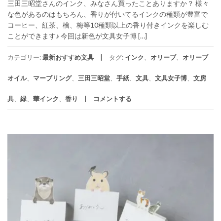
三田三昭堂さんのインク、みなさん買ったことありますか？ 様々
な色があるのはもちろん、香りが付いてるインクの種類が豊富で
コーヒー、紅茶、檜、梅等10種類以上の香り付きインクを楽しむ
ことができます♪ 今回は新色が文具女子博 […]
カテゴリー:
最新おすすめ文具
タグ:
インク
、
オリーブ
、
オリーブ
オイル
、
マーブリング
、
三田三昭堂
、
手紙
、
文具
、
文具女子博
、
文房
具
、
緑
、
華インク
、
香り
コメントする