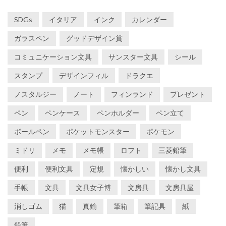
SDGs
イタリア
インク
カレンダー
ガラスペン
グッドデザイン賞
コミュニケーション文具
サンスター文具
シール
スタンプ
デザインフィル
ドラクエ
ノスタルジー
ノート
フィンランド
プレゼント
ペン
ペンケース
ペンホルダー
ペン立て
ボールペン
ポケットモンスター
ポケモン
ミドリ
メモ
メモ帳
ロフト
三菱鉛筆
便利
便利文具
定規
懐かしい
懐かし文具
手帳
文具
文具女子博
文房具
文房具屋
消しゴム
猫
真鍮
筆箱
筆記具
紙
鉛筆