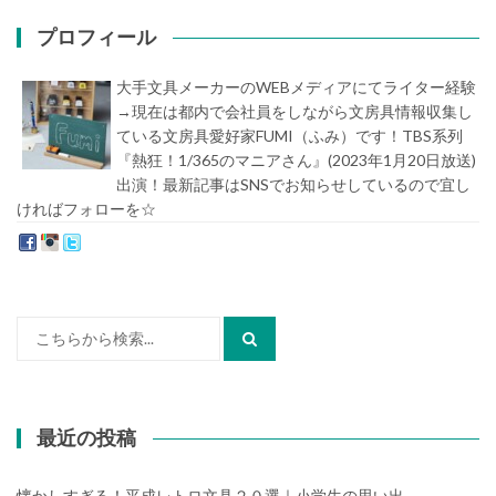
プロフィール
大手文具メーカーのWEBメディアにてライター経験
→現在は都内で会社員をしながら文房具情報収集し
ている文房具愛好家FUMI（ふみ）です！TBS系列
『熱狂！1/365のマニアさん』(2023年1月20日放送)
出演！最新記事はSNSでお知らせしているので宜し
ければフォローを☆
堀内史誉（ほりうちふみたか）
検
索:
最近の投稿
懐かしすぎる！平成レトロ文具２０選｜小学生の思い出