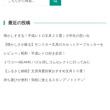
索:
最近の投稿
懐かしすぎる！平成レトロ文具２０選｜小学生の思い出
【懐かしさが蘇る】サンスター文具のカセットテープカッターを
レビュー｜昭和・平成レトロ好き必見！
イワコー×BEAMS パズル消しゴムセレクトに行ってみた
【ふるさと納税】文房具愛好家おすすめ文具１０選！
持ち運びが便利！気軽に使えるスタンプ”ノトトテン”