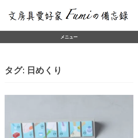
メニュー
コ
ン
テ
ン
タグ:
日めくり
ツ
へ