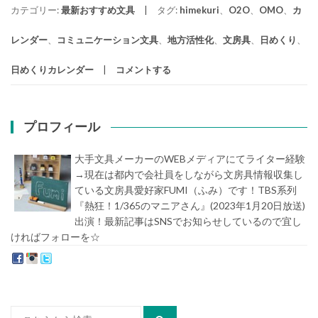
カテゴリー:
最新おすすめ文具
タグ:
himekuri
、
O2O
、
OMO
、
カ
レンダー
、
コミュニケーション文具
、
地方活性化
、
文房具
、
日めくり
、
日めくりカレンダー
コメントする
プロフィール
大手文具メーカーのWEBメディアにてライター経験
→現在は都内で会社員をしながら文房具情報収集し
ている文房具愛好家FUMI（ふみ）です！TBS系列
『熱狂！1/365のマニアさん』(2023年1月20日放送)
出演！最新記事はSNSでお知らせしているので宜し
ければフォローを☆
堀内史誉（ほりうちふみたか）
検