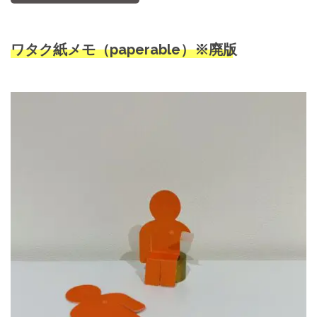
ワタク紙メモ（
paperable
）※廃版