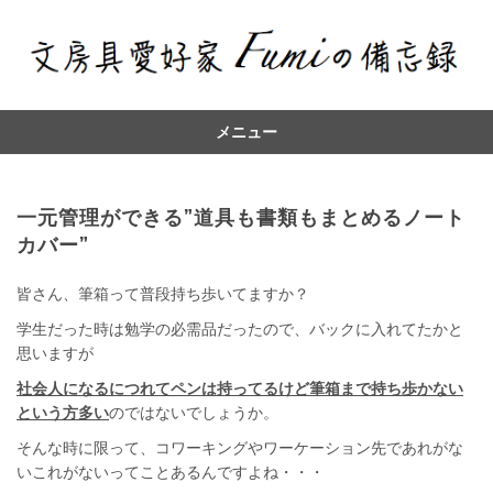
メニュー
コ
ン
テ
一元管理ができる”道具も書類もまとめるノート
ン
カバー”
ツ
へ
皆さん、筆箱って普段持ち歩いてますか？
学生だった時は勉学の必需品だったので、バックに入れてたかと
思いますが
社会人になるにつれてペンは持ってるけど筆箱まで持ち歩かない
という方多い
のではないでしょうか。
そんな時に限って、コワーキングやワーケーション先であれがな
いこれがないってことあるんですよね・・・