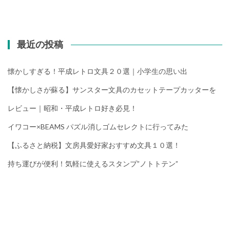
最近の投稿
懐かしすぎる！平成レトロ文具２０選｜小学生の思い出
【懐かしさが蘇る】サンスター文具のカセットテープカッターを
レビュー｜昭和・平成レトロ好き必見！
イワコー×BEAMS パズル消しゴムセレクトに行ってみた
【ふるさと納税】文房具愛好家おすすめ文具１０選！
持ち運びが便利！気軽に使えるスタンプ”ノトトテン”