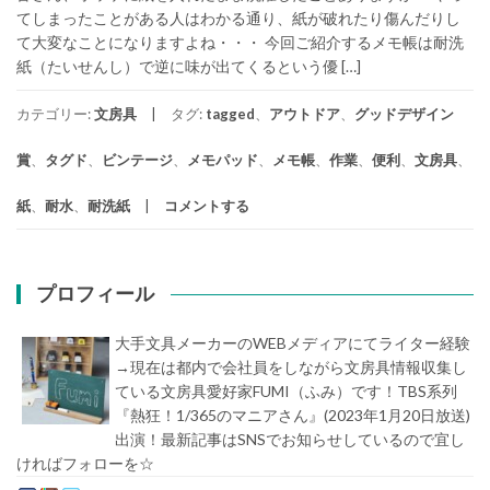
てしまったことがある人はわかる通り、紙が破れたり傷んだりし
て大変なことになりますよね・・・ 今回ご紹介するメモ帳は耐洗
紙（たいせんし）で逆に味が出てくるという優 […]
カテゴリー:
文房具
タグ:
tagged
、
アウトドア
、
グッドデザイン
賞
、
タグド
、
ビンテージ
、
メモパッド
、
メモ帳
、
作業
、
便利
、
文房具
、
紙
、
耐水
、
耐洗紙
コメントする
プロフィール
大手文具メーカーのWEBメディアにてライター経験
→現在は都内で会社員をしながら文房具情報収集し
ている文房具愛好家FUMI（ふみ）です！TBS系列
『熱狂！1/365のマニアさん』(2023年1月20日放送)
出演！最新記事はSNSでお知らせしているので宜し
ければフォローを☆
堀内史誉（ほりうちふみたか）