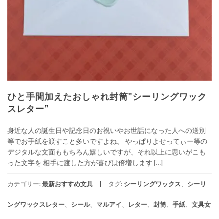
ひと手間加えたおしゃれ封筒”シーリングワック
スレター”
身近な人の誕生日や記念日のお祝いやお世話になった人への送別
等でお手紙を渡すこと多いですよね。 やっぱりよせってぃー等の
デジタルな文面ももちろん嬉しいですが、それ以上に思いがこも
った文字を 相手に渡した方が喜びは倍増します […]
カテゴリー:
最新おすすめ文具
タグ:
シーリングワックス
、
シーリ
ングワックスレター
、
シール
、
マルアイ
、
レター
、
封筒
、
手紙
、
文具女