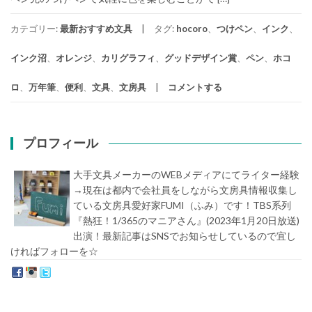
カテゴリー:
最新おすすめ文具
タグ:
hocoro
、
つけペン
、
インク
、
インク沼
、
オレンジ
、
カリグラフィ
、
グッドデザイン賞
、
ペン
、
ホコ
ロ
、
万年筆
、
便利
、
文具
、
文房具
コメントする
プロフィール
大手文具メーカーのWEBメディアにてライター経験
→現在は都内で会社員をしながら文房具情報収集し
ている文房具愛好家FUMI（ふみ）です！TBS系列
『熱狂！1/365のマニアさん』(2023年1月20日放送)
出演！最新記事はSNSでお知らせしているので宜し
ければフォローを☆
堀内史誉（ほりうちふみたか）