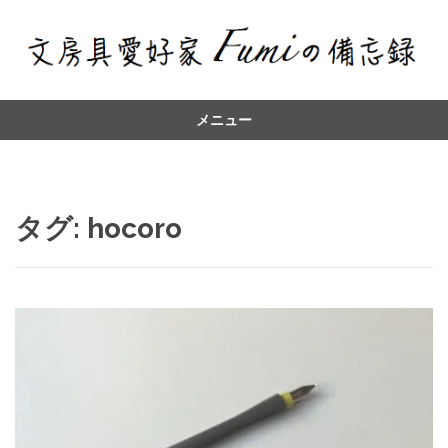
メニュー
コ
ン
テ
ン
タグ:
hocoro
ツ
へ