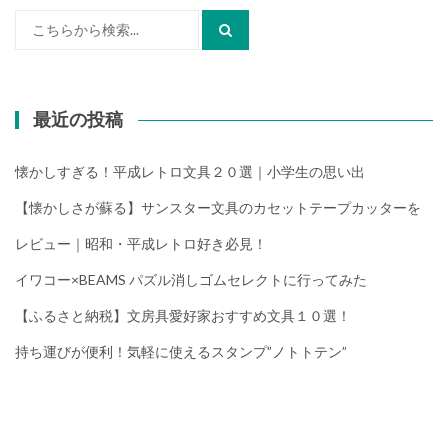
検
索:
最近の投稿
懐かしすぎる！平成レトロ文具２０選｜小学生の思い出
【懐かしさが蘇る】サンスター文具のカセットテープカッターを
レビュー｜昭和・平成レトロ好き必見！
イワコー×BEAMS パズル消しゴムセレクトに行ってみた
【ふるさと納税】文房具愛好家おすすめ文具１０選！
持ち運びが便利！気軽に使えるスタンプ”ノトトテン”