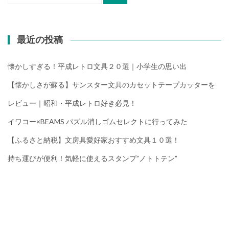
最近の投稿
懐かしすぎる！平成レトロ文具２０選｜小学生の思い出
【懐かしさが蘇る】サンスター文具のカセットテープカッターを
レビュー｜昭和・平成レトロ好き必見！
イワコー×BEAMS パズル消しゴムセレクトに行ってみた
【ふるさと納税】文房具愛好家おすすめ文具１０選！
持ち運びが便利！気軽に使えるスタンプ”ノトトテン”