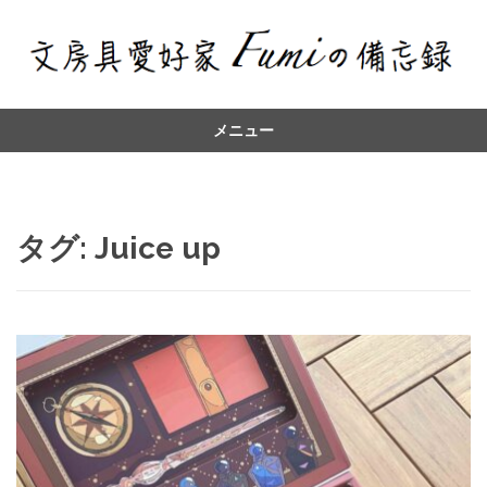
メニュー
コ
ン
テ
ン
タグ:
Juice up
ツ
へ