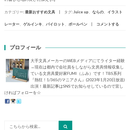
カテゴリー:
最新おすすめ文具
タグ:
Juice up
、
ならの
、
イラスト
レーター
、
ゲルインキ
、
パイロット
、
ボールペン
コメントする
プロフィール
大手文具メーカーのWEBメディアにてライター経験
→現在は都内で会社員をしながら文房具情報収集し
ている文房具愛好家FUMI（ふみ）です！TBS系列
『熱狂！1/365のマニアさん』(2023年1月20日放送)
出演！最新記事はSNSでお知らせしているので宜し
ければフォローを☆
堀内史誉（ほりうちふみたか）
検
索: