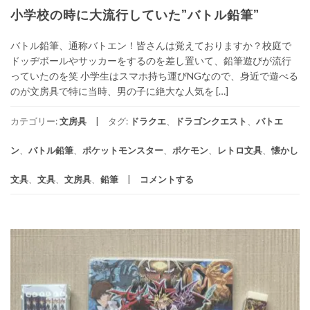
小学校の時に大流行していた”バトル鉛筆”
バトル鉛筆、通称バトエン！皆さんは覚えておりますか？校庭で
ドッヂボールやサッカーをするのを差し置いて、鉛筆遊びが流行
っていたのを笑 小学生はスマホ持ち運びNGなので、身近で遊べる
のが文房具で特に当時、男の子に絶大な人気を […]
カテゴリー:
文房具
タグ:
ドラクエ
、
ドラゴンクエスト
、
バトエ
ン
、
バトル鉛筆
、
ポケットモンスター
、
ポケモン
、
レトロ文具
、
懐かし
文具
、
文具
、
文房具
、
鉛筆
コメントする