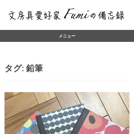
メニュー
コ
ン
テ
ン
タグ:
鉛筆
ツ
へ