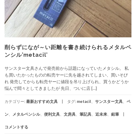
削らずになが～い距離を書き続けられるメタルペ
ンシル’metacil’
サンスター文具さんで発売前から話題になっていたメタシル。 私
も買いたかったものの転売ヤーに先を越されてしまい、買いそび
れ 発売してからも転売ヤーに値段を吊り上げられ、買うかどうか
悩んで悶々としてきましたが 先日、ついに店 […]
カテゴリー:
最新おすすめ文具
タグ:
metacil
、
サンスター文具
、
ペ
ン
、
メタルペンシル
、
便利文具
、
文房具
、
筆記具
、
近未来
、
鉛筆
コメントする