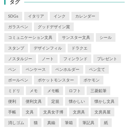
タグ
ー
SDGs
イタリア
インク
カレンダー
ガラスペン
グッドデザイン賞
コミュニケーション文具
サンスター文具
シール
スタンプ
デザインフィル
ドラクエ
ノスタルジー
ノート
フィンランド
プレゼント
ペン
ペンケース
ペンホルダー
ペン立て
ボールペン
ポケットモンスター
ポケモン
ミドリ
メモ
メモ帳
ロフト
三菱鉛筆
便利
便利文具
定規
懐かしい
懐かし文具
手帳
文具
文具女子博
文房具
文房具屋
消しゴム
猫
真鍮
筆箱
筆記具
紙