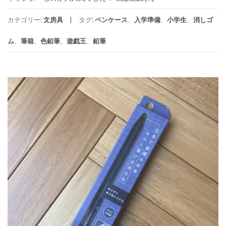
カテゴリー:
文房具
タグ:
ペンケース
、
入学準備
、
小学生
、
消しゴ
ム
、
筆箱
、
色鉛筆
、
遊戯王
、
鉛筆