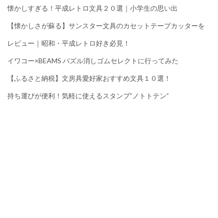
懐かしすぎる！平成レトロ文具２０選｜小学生の思い出
【懐かしさが蘇る】サンスター文具のカセットテープカッターを
レビュー｜昭和・平成レトロ好き必見！
イワコー×BEAMS パズル消しゴムセレクトに行ってみた
【ふるさと納税】文房具愛好家おすすめ文具１０選！
持ち運びが便利！気軽に使えるスタンプ”ノトトテン”