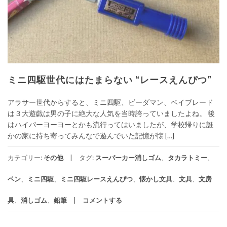
ミニ四駆世代にはたまらない “レースえんぴつ”
アラサー世代からすると、ミニ四駆、ビーダマン、ベイブレード
は３大遊戯は男の子に絶大な人気を当時誇っていましたよね。 後
はハイパーヨーヨーとかも流行ってはいましたが、学校帰りに誰
かの家に持ち寄ってみんなで遊んでいた記憶が懐 […]
カテゴリー:
その他
タグ:
スーパーカー消しゴム
、
タカラトミー
、
ペン
、
ミニ四駆
、
ミニ四駆レースえんぴつ
、
懐かし文具
、
文具
、
文房
具
、
消しゴム
、
鉛筆
コメントする