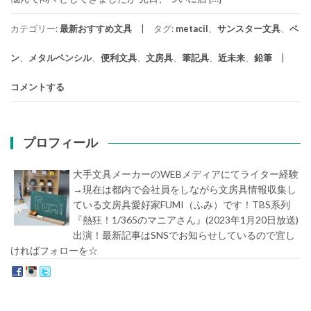
カテゴリー:
最新おすすめ文具
タグ:
metacil
、
サンスター文具
、
ペ
ン
、
メタルペンシル
、
便利文具
、
文房具
、
筆記具
、
近未来
、
鉛筆
コメントする
プロフィール
大手文具メーカーのWEBメディアにてライター経験
→現在は都内で会社員をしながら文房具情報収集し
ている文房具愛好家FUMI（ふみ）です！TBS系列
『熱狂！1/365のマニアさん』(2023年1月20日放送)
出演！最新記事はSNSでお知らせしているので宜し
ければフォローを☆
堀内史誉（ほりうちふみたか）