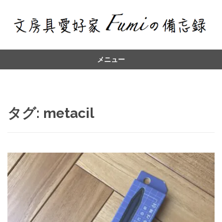
メニュー
コ
ン
テ
ン
タグ:
metacil
ツ
へ