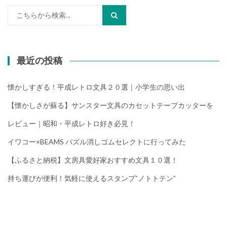
検
索:
最近の投稿
懐かしすぎる！平成レトロ文具２０選｜小学生の思い出
【懐かしさが蘇る】サンスター文具のカセットテープカッターを
レビュー｜昭和・平成レトロ好き必見！
イワコー×BEAMS パズル消しゴムセレクトに行ってみた
【ふるさと納税】文房具愛好家おすすめ文具１０選！
持ち運びが便利！気軽に使えるスタンプ”ノトトテン”